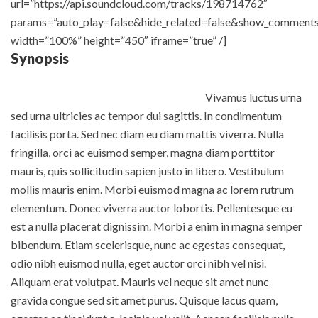
url=”https://api.soundcloud.com/tracks/198714762″
params=”auto_play=false&hide_related=false&show_comments
width=”100%” height=”450″ iframe=”true” /]
Synopsis
Vivamus luctus urna
sed urna ultricies ac tempor dui sagittis. In condimentum
facilisis porta. Sed nec diam eu diam mattis viverra. Nulla
fringilla, orci ac euismod semper, magna diam porttitor
mauris, quis sollicitudin sapien justo in libero. Vestibulum
mollis mauris enim. Morbi euismod magna ac lorem rutrum
elementum. Donec viverra auctor lobortis. Pellentesque eu
est a nulla placerat dignissim. Morbi a enim in magna semper
bibendum. Etiam scelerisque, nunc ac egestas consequat,
odio nibh euismod nulla, eget auctor orci nibh vel nisi.
Aliquam erat volutpat. Mauris vel neque sit amet nunc
gravida congue sed sit amet purus. Quisque lacus quam,