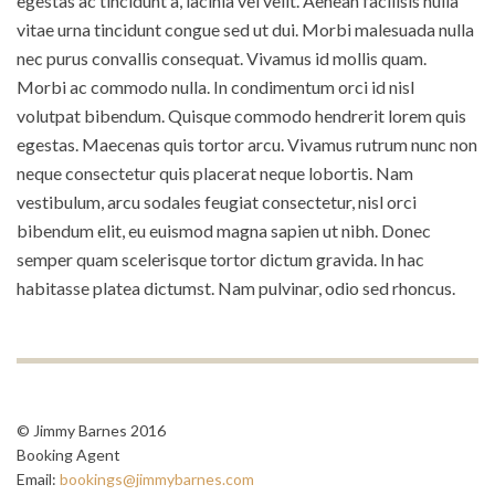
egestas ac tincidunt a, lacinia vel velit. Aenean facilisis nulla
vitae urna tincidunt congue sed ut dui. Morbi malesuada nulla
nec purus convallis consequat. Vivamus id mollis quam.
Morbi ac commodo nulla. In condimentum orci id nisl
volutpat bibendum. Quisque commodo hendrerit lorem quis
egestas. Maecenas quis tortor arcu. Vivamus rutrum nunc non
neque consectetur quis placerat neque lobortis. Nam
vestibulum, arcu sodales feugiat consectetur, nisl orci
bibendum elit, eu euismod magna sapien ut nibh. Donec
semper quam scelerisque tortor dictum gravida. In hac
habitasse platea dictumst. Nam pulvinar, odio sed rhoncus.
© Jimmy Barnes 2016
Booking Agent
Email:
bookings@jimmybarnes.com